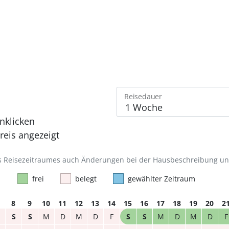
Reisedauer
nklicken
eis angezeigt
des Reisezeitraumes auch Änderungen bei der Hausbeschreibung u
frei
belegt
gewählter Zeitraum
8
9
10
11
12
13
14
15
16
17
18
19
20
2
S
S
M
D
M
D
F
S
S
M
D
M
D
F