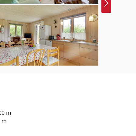
unft ist mit
 die jüngsten
pelbett. 2 Schlafplätze
 zur Verfügung.
sche Fernsehsender. Es
800 m
0 m