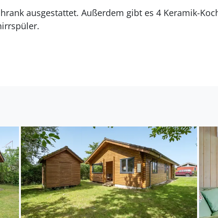
irrspüler.
Es gibt 1 Badezimmer mit Duschnische und 1 Toilette.. Fußboden
egt auf einem 506 m² großen Gartengrundstück. Die 
te Einkaufsmöglichkeit liegt 2800 m entfernt. Es steh
fügung. Außerdem gibt es überdachte Terrasse. Gerät
ägt 450 m. Es steht ein Grill zur Verfügung. Parkplat
ch für 5 Personen sowie 1 Kleinkind bis zu 3 Jahren. 
m² und wurde 2005 gebaut. 2009 wurde die Ferienunte
ubringen. In der Ferienunterkunft ist eine energiespar