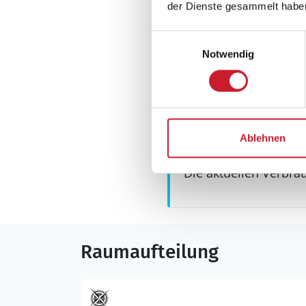
Grill
der Dienste gesammelt habe
Terrasse, überdac
Einwilligungsauswahl
Notwendig
Ablehnen
Neben- und Verb
Die aktuellen Verbra
Raumaufteilung