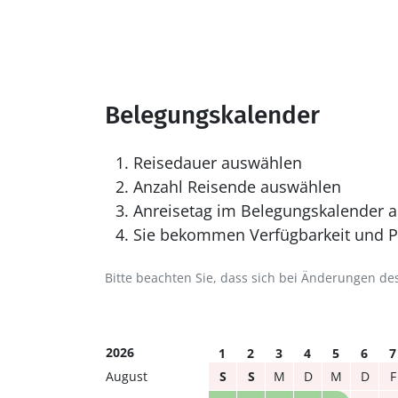
Belegungskalender
Reisedauer auswählen
Anzahl Reisende auswählen
Anreisetag im Belegungskalender a
Sie bekommen Verfügbarkeit und Pr
Bitte beachten Sie, dass sich bei Änderungen 
2026
1
2
3
4
5
6
7
August
S
S
M
D
M
D
F