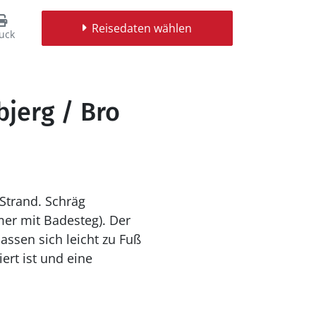
Reisedaten wählen
uck
bjerg / Bro
Strand. Schräg
er mit Badesteg). Der
assen sich leicht zu Fuß