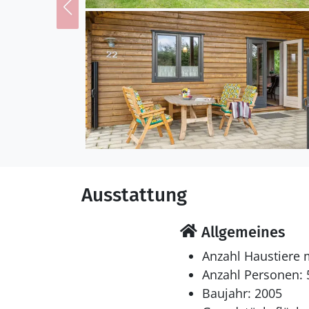
Wärmepumpe installiert.
Waschmaschine ausgestat
Feriengäste ist 1 Kinde
Schlafverhältnisse
Die Schlafplätze verteil
in Einzelbetten.1 Schlaf
Multimedien
In der Ferienunterkunft
Ausstattung
steht kabellose Interne
Allgemeines
Anzahl Haustiere 
Anzahl Personen: 
Baujahr: 2005