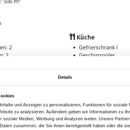
: 506 m²
9
²
Küche
en: 2
Gefrierschrank l
n: 2
Geschirrspüler
n : 1
Kühlschrank
er: 2
Details
Multimedia
r: 1
Internet
Cookies
drahtlos
nhalte und Anzeigen zu personalisieren, Funktionen für soziale
Website zu analysieren. Außerdem geben wir Informationen zu I
r soziale Medien, Werbung und Analysen weiter. Unsere Partner
Sonstiges
 Daten zusammen, die Sie ihnen bereitgestellt haben oder die s