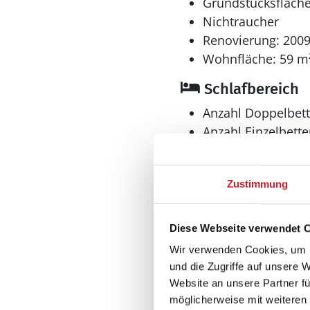
Grundstücksfläche
Nichtraucher
Renovierung: 200
Wohnfläche: 59 m
Schlafbereich
Anzahl Doppelbett
Anzahl Einzelbette
Anzahl Etagenbette
Anzahl Schlafzimm
Zustimmung
Bad
Anzahl Badezimme
Diese Webseite verwendet 
Anzahl Toiletten: 1
Wir verwenden Cookies, um I
Waschmaschine
und die Zugriffe auf unsere 
Website an unsere Partner fü
Aussenbereich
möglicherweise mit weiteren