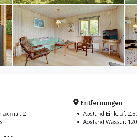
 Fußbodenheizung in allen Räumen. Die Ferienunterk
tet. Tiefkühlmöglichkeit mit 60 Liter Nutzinhalt. Für
rhochstuhl vorhanden.
en sich auf 2 Schlafräume. 2 Schlafplätze in einem Dop
platz in einem Etagenbett. Ferner steht ein Kinderbett
 gibt es 1 Fernseher mit Smart-TV. Mindestens 4 däni
tverbindung zur Verfügung.
Entfernungen
maximal: 2
Abstand Einkauf: 2.
5
Abstand Wasser: 12