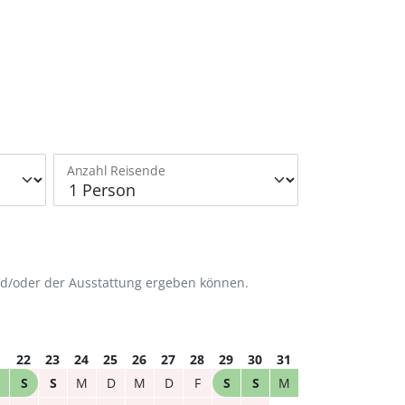
Anzahl Reisende
nd/oder der Ausstattung ergeben können.
1
22
23
24
25
26
27
28
29
30
31
S
S
M
D
M
D
F
S
S
M