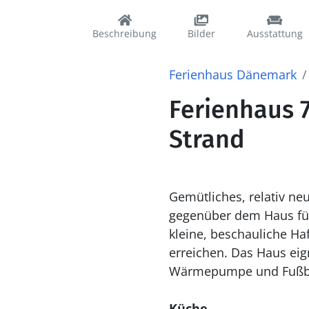
Beschreibung
Bilder
Ausstattung
Ferienhaus Dänemark
Ferienhaus 7
Strand
Gemütliches, relativ ne
gegenüber dem Haus füh
kleine, beschauliche Haf
erreichen. Das Haus eignet sich auch für das Winterhalbjahr, da es winterisoliert ist und eine
Wärmepumpe und Fußbo
Küche