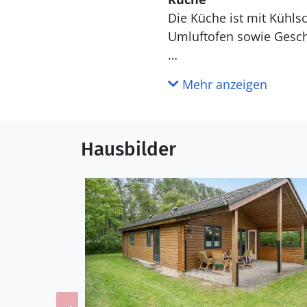
Die Küche ist mit Kühlschrank ausgestattet. Außerdem gibt es 4 Keramik-Kochfelder, Minibackofen,
Umluftofen sowie Gesch
WC und Bad
Mehr anzeigen
Draußen
Hausbilder
Die Ferienunterkunft li
beträgt 120 m. Die nächs
Terrassenareal zur Ver
zu einem Spielplatz betr
Einrichtung
Das Ferienhaus eignet si
eine Wohnfläche von 59 
erlaubt 2 Haustiere mitz