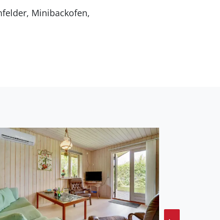
heizung in 1 Badezimmer.
Entfernung zum Meer
t ein offenes
eraum. Die Entfernung
z auf dem Grundstück.
Die Ferienunterkunft hat
rkunft renoviert. Es ist
ender Luft zu Luft