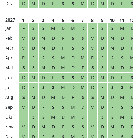
D
M
D
F
S
S
M
D
M
D
F
S
2027
1
2
3
4
5
6
7
8
9
10
11
12
F
S
S
M
D
M
D
F
S
S
M
D
M
D
M
D
F
S
S
M
D
M
D
F
M
D
M
D
F
S
S
M
D
M
D
F
D
F
S
S
M
D
M
D
F
S
S
M
S
S
M
D
M
D
F
S
S
M
D
M
D
M
D
F
S
S
M
D
M
D
F
S
D
F
S
S
M
D
M
D
F
S
S
M
S
M
D
M
D
F
S
S
M
D
M
D
M
D
F
S
S
M
D
M
D
F
S
S
F
S
S
M
D
M
D
F
S
S
M
D
M
D
M
D
F
S
S
M
D
M
D
F
M
D
F
S
S
M
D
M
D
F
S
S