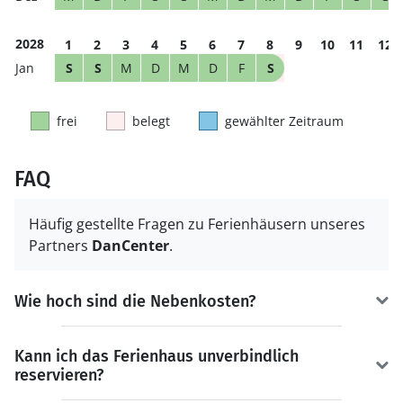
2028
1
2
3
4
5
6
7
8
9
10
11
12
S
S
M
D
M
D
F
S
frei
belegt
gewählter Zeitraum
FAQ
Häufig gestellte Fragen zu Ferienhäusern unseres
Partners
DanCenter
.
Wie hoch sind die Nebenkosten?
Kann ich das Ferienhaus unverbindlich
reservieren?