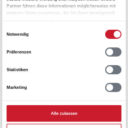
Partner führen diese Informationen möglicherweise mit
weiteren Daten zusammen, die Sie ihnen bereitgestellt
haben oder die sie im Rahmen Ihrer Nutzung der Dienste
gesammelt haben.
Einwilligungsauswahl
Notwendig
Präferenzen
Statistiken
Marketing
Belegungskalender
Reisedauer auswählen
Alle zulassen
Anzahl Reisende auswählen
Anreisetag im Belegungskalender anklicken