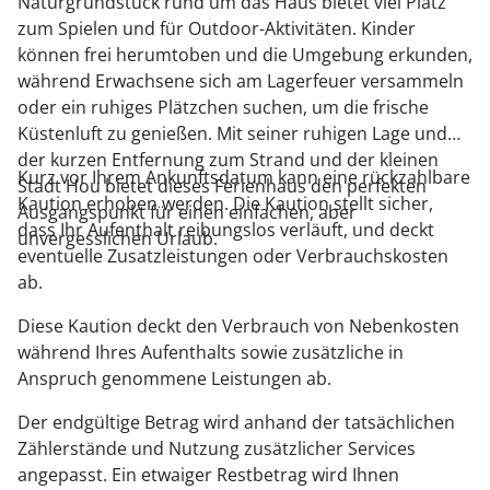
Naturgrundstück rund um das Haus bietet viel Platz
zum Spielen und für Outdoor-Aktivitäten. Kinder
können frei herumtoben und die Umgebung erkunden,
während Erwachsene sich am Lagerfeuer versammeln
oder ein ruhiges Plätzchen suchen, um die frische
Küstenluft zu genießen. Mit seiner ruhigen Lage und
der kurzen Entfernung zum Strand und der kleinen
Kurz vor Ihrem Ankunftsdatum kann eine rückzahlbare
Stadt Hou bietet dieses Ferienhaus den perfekten
Kaution erhoben werden. Die Kaution stellt sicher,
Ausgangspunkt für einen einfachen, aber
dass Ihr Aufenthalt reibungslos verläuft, und deckt
unvergesslichen Urlaub.
eventuelle Zusatzleistungen oder Verbrauchskosten
ab.
Diese Kaution deckt den Verbrauch von Nebenkosten
während Ihres Aufenthalts sowie zusätzliche in
Anspruch genommene Leistungen ab.
Der endgültige Betrag wird anhand der tatsächlichen
Zählerstände und Nutzung zusätzlicher Services
angepasst. Ein etwaiger Restbetrag wird Ihnen