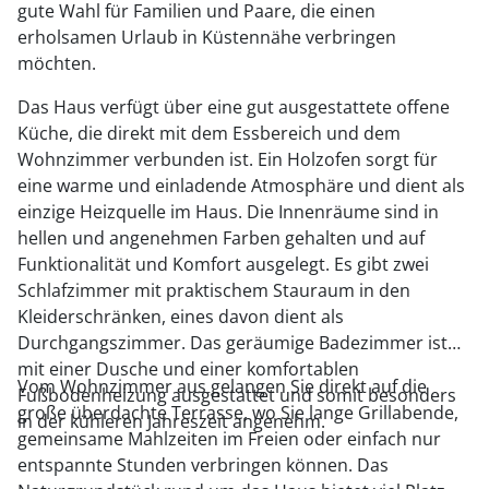
gute Wahl für Familien und Paare, die einen
erholsamen Urlaub in Küstennähe verbringen
möchten.
Das Haus verfügt über eine gut ausgestattete offene
Küche, die direkt mit dem Essbereich und dem
Wohnzimmer verbunden ist. Ein Holzofen sorgt für
eine warme und einladende Atmosphäre und dient als
einzige Heizquelle im Haus. Die Innenräume sind in
hellen und angenehmen Farben gehalten und auf
Funktionalität und Komfort ausgelegt. Es gibt zwei
Schlafzimmer mit praktischem Stauraum in den
Kleiderschränken, eines davon dient als
Durchgangszimmer. Das geräumige Badezimmer ist
mit einer Dusche und einer komfortablen
Vom Wohnzimmer aus gelangen Sie direkt auf die
Fußbodenheizung ausgestattet und somit besonders
große überdachte Terrasse, wo Sie lange Grillabende,
in der kühleren Jahreszeit angenehm.
gemeinsame Mahlzeiten im Freien oder einfach nur
entspannte Stunden verbringen können. Das