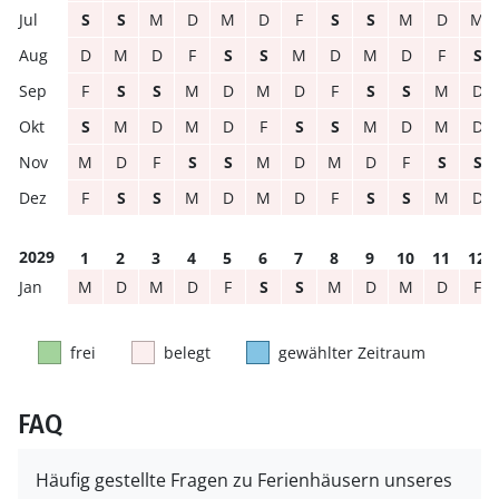
S
S
M
D
M
D
F
S
S
M
D
M
D
M
D
F
S
S
M
D
M
D
F
S
F
S
S
M
D
M
D
F
S
S
M
D
S
M
D
M
D
F
S
S
M
D
M
D
M
D
F
S
S
M
D
M
D
F
S
S
F
S
S
M
D
M
D
F
S
S
M
D
2029
1
2
3
4
5
6
7
8
9
10
11
12
M
D
M
D
F
S
S
M
D
M
D
F
frei
belegt
gewählter Zeitraum
FAQ
Häufig gestellte Fragen zu Ferienhäusern unseres