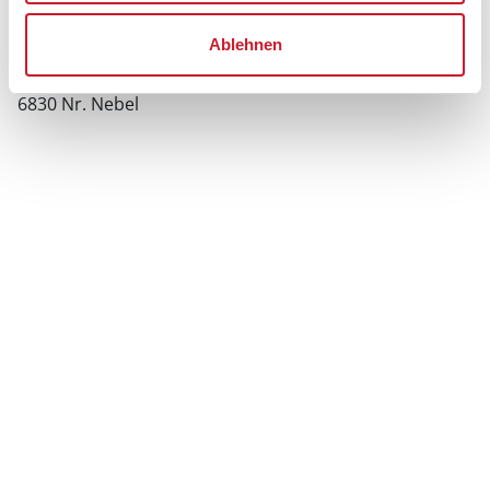
Ferienhaus 30252
Ablehnen
Højsvej 35
Houstrup
6830 Nr. Nebel