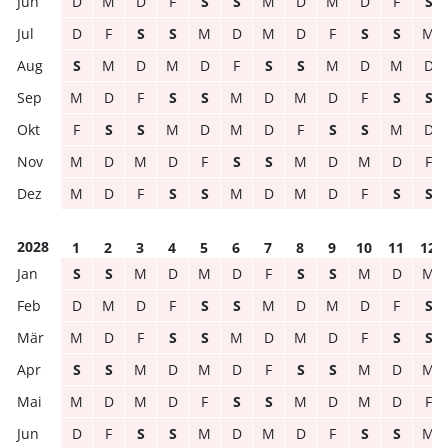
D
M
D
F
S
S
M
D
M
D
F
S
D
F
S
S
M
D
M
D
F
S
S
M
S
M
D
M
D
F
S
S
M
D
M
D
M
D
F
S
S
M
D
M
D
F
S
S
F
S
S
M
D
M
D
F
S
S
M
D
M
D
M
D
F
S
S
M
D
M
D
F
M
D
F
S
S
M
D
M
D
F
S
S
2028
1
2
3
4
5
6
7
8
9
10
11
12
S
S
M
D
M
D
F
S
S
M
D
M
D
M
D
F
S
S
M
D
M
D
F
S
M
D
F
S
S
M
D
M
D
F
S
S
S
S
M
D
M
D
F
S
S
M
D
M
M
D
M
D
F
S
S
M
D
M
D
F
D
F
S
S
M
D
M
D
F
S
S
M