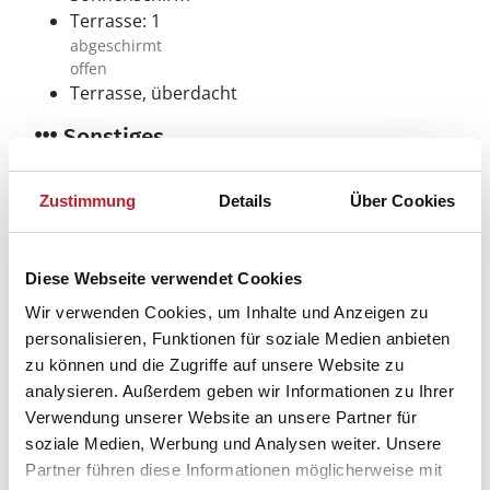
Terrasse: 1
abgeschirmt
offen
Terrasse, überdacht
Sonstiges
Besonderheiten
Abstellraum
Zustimmung
Details
Über Cookies
iPod Dock
Fußbodenheizung
Bad
Diese Webseite verwendet Cookies
Wohnbereich
Wir verwenden Cookies, um Inhalte und Anzeigen zu
Hauswechseltag
personalisieren, Funktionen für soziale Medien anbieten
Sonntag
Kinderhochstuhl
zu können und die Zugriffe auf unsere Website zu
Wärmepumpe
analysieren. Außerdem geben wir Informationen zu Ihrer
Verwendung unserer Website an unsere Partner für
soziale Medien, Werbung und Analysen weiter. Unsere
Partner führen diese Informationen möglicherweise mit
Neben- und Verbrauchskosten