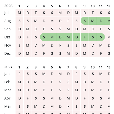
2026
1
2
3
4
5
6
7
8
9
10
11
12
M
D
F
S
S
M
D
M
D
F
S
S
S
S
M
D
M
D
F
S
S
M
D
M
D
M
D
F
S
S
M
D
M
D
F
S
D
F
S
S
M
D
M
D
F
S
S
M
S
M
D
M
D
F
S
S
M
D
M
D
D
M
D
F
S
S
M
D
M
D
F
S
2027
1
2
3
4
5
6
7
8
9
10
11
12
F
S
S
M
D
M
D
F
S
S
M
D
M
D
M
D
F
S
S
M
D
M
D
F
M
D
M
D
F
S
S
M
D
M
D
F
D
F
S
S
M
D
M
D
F
S
S
M
S
S
M
D
M
D
F
S
S
M
D
M