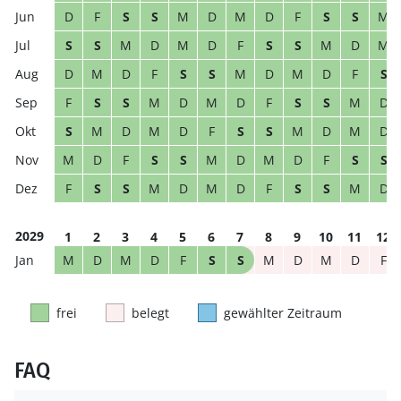
D
F
S
S
M
D
M
D
F
S
S
M
S
S
M
D
M
D
F
S
S
M
D
M
D
M
D
F
S
S
M
D
M
D
F
S
F
S
S
M
D
M
D
F
S
S
M
D
S
M
D
M
D
F
S
S
M
D
M
D
M
D
F
S
S
M
D
M
D
F
S
S
F
S
S
M
D
M
D
F
S
S
M
D
2029
1
2
3
4
5
6
7
8
9
10
11
12
M
D
M
D
F
S
S
M
D
M
D
F
frei
belegt
gewählter Zeitraum
FAQ