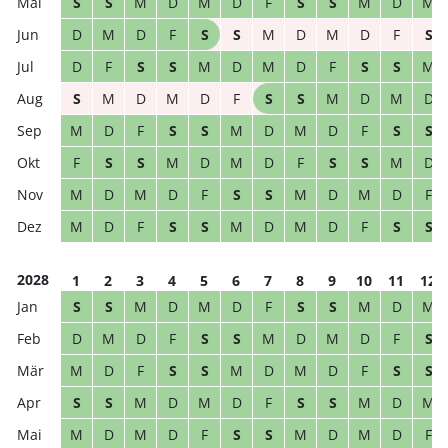
S
S
M
D
M
D
F
S
S
M
D
M
D
M
D
F
S
S
M
D
M
D
F
S
D
F
S
S
M
D
M
D
F
S
S
M
S
M
D
M
D
F
S
S
M
D
M
D
M
D
F
S
S
M
D
M
D
F
S
S
F
S
S
M
D
M
D
F
S
S
M
D
M
D
M
D
F
S
S
M
D
M
D
F
M
D
F
S
S
M
D
M
D
F
S
S
2028
1
2
3
4
5
6
7
8
9
10
11
12
S
S
M
D
M
D
F
S
S
M
D
M
D
M
D
F
S
S
M
D
M
D
F
S
M
D
F
S
S
M
D
M
D
F
S
S
S
S
M
D
M
D
F
S
S
M
D
M
M
D
M
D
F
S
S
M
D
M
D
F