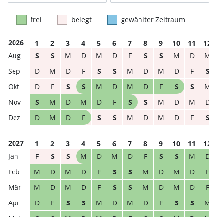
frei
belegt
gewählter Zeitraum
2026
1
2
3
4
5
6
7
8
9
10
11
12
S
S
M
D
M
D
F
S
S
M
D
M
D
M
D
F
S
S
M
D
M
D
F
S
D
F
S
S
M
D
M
D
F
S
S
M
S
M
D
M
D
F
S
S
M
D
M
D
D
M
D
F
S
S
M
D
M
D
F
S
2027
1
2
3
4
5
6
7
8
9
10
11
12
F
S
S
M
D
M
D
F
S
S
M
D
M
D
M
D
F
S
S
M
D
M
D
F
M
D
M
D
F
S
S
M
D
M
D
F
D
F
S
S
M
D
M
D
F
S
S
M