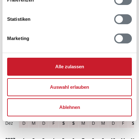
Reisezeitraumes auch Änderungen bei der
Hausbeschreibung und/oder der Ausstattung ergeben
können.
Statistiken
Reisedauer
Anzahl Reisende
Marketing
frei
belegt
gewählter Zeitraum
2026
1
2
3
4
5
6
7
8
9
10
11
12
Alle zulassen
M
D
F
S
S
M
D
M
D
F
S
S
S
S
M
D
M
D
F
S
S
M
D
M
Auswahl erlauben
D
M
D
F
S
S
M
D
M
D
F
S
D
F
S
S
M
D
M
D
F
S
S
M
Ablehnen
S
M
D
M
D
F
S
S
M
D
M
D
D
M
D
F
S
S
M
D
M
D
F
S