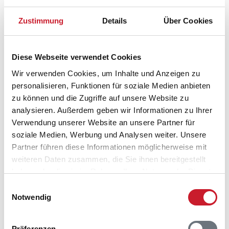
Zustimmung
Details
Über Cookies
Diese Webseite verwendet Cookies
Wir verwenden Cookies, um Inhalte und Anzeigen zu
personalisieren, Funktionen für soziale Medien anbieten
zu können und die Zugriffe auf unsere Website zu
analysieren. Außerdem geben wir Informationen zu Ihrer
Verwendung unserer Website an unsere Partner für
Belegungskalender
soziale Medien, Werbung und Analysen weiter. Unsere
Partner führen diese Informationen möglicherweise mit
weiteren Daten zusammen, die Sie ihnen bereitgestellt
Reisedauer auswählen
haben oder die sie im Rahmen Ihrer Nutzung der Dienste
Anzahl Reisende auswählen
gesammelt haben.
Anreisetag im Belegungskalender anklicken
Einwilligungsauswahl
Notwendig
Sie bekommen Verfügbarkeit und Preis angezeigt
Bitte beachten Sie, dass sich bei Änderungen des
Präferenzen