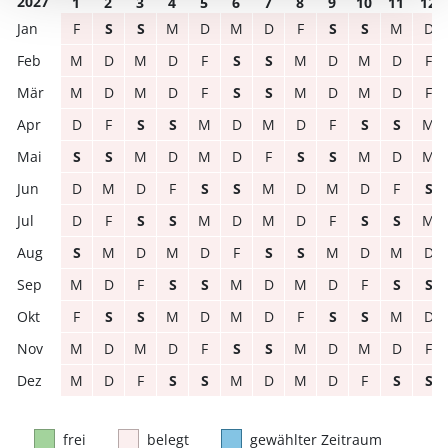
2027
1
2
3
4
5
6
7
8
9
10
11
12
F
S
S
M
D
M
D
F
S
S
M
D
M
D
M
D
F
S
S
M
D
M
D
F
M
D
M
D
F
S
S
M
D
M
D
F
D
F
S
S
M
D
M
D
F
S
S
M
S
S
M
D
M
D
F
S
S
M
D
M
D
M
D
F
S
S
M
D
M
D
F
S
D
F
S
S
M
D
M
D
F
S
S
M
S
M
D
M
D
F
S
S
M
D
M
D
M
D
F
S
S
M
D
M
D
F
S
S
F
S
S
M
D
M
D
F
S
S
M
D
M
D
M
D
F
S
S
M
D
M
D
F
M
D
F
S
S
M
D
M
D
F
S
S
frei
belegt
gewählter Zeitraum