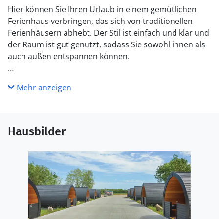
Hier können Sie Ihren Urlaub in einem gemütlichen
Ferienhaus verbringen, das sich von traditionellen
Ferienhäusern abhebt. Der Stil ist einfach und klar und
der Raum ist gut genutzt, sodass Sie sowohl innen als
auch außen entspannen können.
Neben dem Ferienhausgelände befindet sich das
Mehr anzeigen
Jagdmuseum von Nygaard, in dem Sie als einziger Ort
in Nordeuropa "die großen Fünf" in voller Größe sehen
können - Büffel, Elefanten, Leoparden, Löwen und
Nashörner aus Afrika, aber auch natürlich viele weitere
Hausbilder
Tiere. Von hier aus haben Sie auch die Möglichkeit,
Ausflüge zu den beliebten Sandstränden Westjütlands
zu unternehmen. Ihre Urlaubsbasis ist in vielerlei
Hinsicht vom modernen Innendesign-Trend "einfaches
Leben" inspiriert.
Die Hütten sind gut ausgestattet mit 2 Etagenbetten, 1