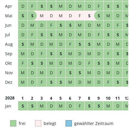
D
F
S
S
M
D
M
D
F
S
S
M
S
S
M
D
M
D
F
S
S
M
D
M
D
M
D
F
S
S
M
D
M
D
F
S
D
F
S
S
M
D
M
D
F
S
S
M
S
M
D
M
D
F
S
S
M
D
M
D
M
D
F
S
S
M
D
M
D
F
S
S
F
S
S
M
D
M
D
F
S
S
M
D
M
D
M
D
F
S
S
M
D
M
D
F
M
D
F
S
S
M
D
M
D
F
S
S
2028
1
2
3
4
5
6
7
8
9
10
11
12
S
S
M
D
M
D
F
S
S
M
D
M
frei
belegt
gewählter Zeitraum