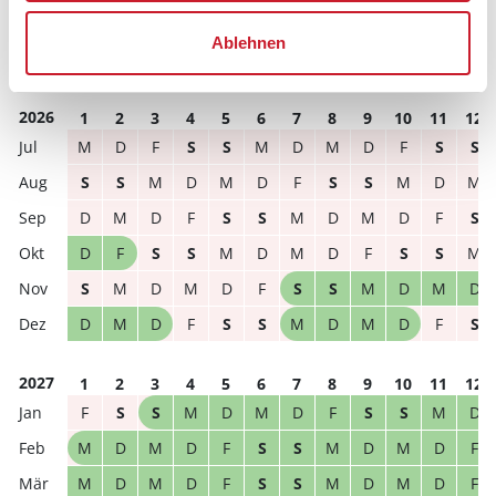
Ablehnen
frei
belegt
gewählter Zeitraum
2026
1
2
3
4
5
6
7
8
9
10
11
12
M
D
F
S
S
M
D
M
D
F
S
S
S
S
M
D
M
D
F
S
S
M
D
M
D
M
D
F
S
S
M
D
M
D
F
S
D
F
S
S
M
D
M
D
F
S
S
M
S
M
D
M
D
F
S
S
M
D
M
D
D
M
D
F
S
S
M
D
M
D
F
S
2027
1
2
3
4
5
6
7
8
9
10
11
12
F
S
S
M
D
M
D
F
S
S
M
D
M
D
M
D
F
S
S
M
D
M
D
F
M
D
M
D
F
S
S
M
D
M
D
F