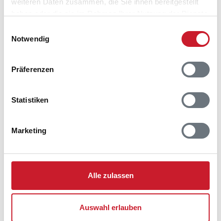
weiteren Daten zusammen, die Sie ihnen bereitgestellt
haben oder die sie im Rahmen Ihrer Nutzung der Dienste
gesammelt haben.
Einwilligungsauswahl
Notwendig
Präferenzen
Belegungskalender
Statistiken
Reisedauer auswählen
Anzahl Reisende auswählen
Anreisetag im Belegungskalender anklicken
Marketing
Sie bekommen Verfügbarkeit und Preis angezeigt
Bitte beachten Sie, dass sich bei Änderungen des
Reisezeitraumes auch Änderungen bei der
Alle zulassen
Hausbeschreibung und/oder der Ausstattung ergeben
können.
Auswahl erlauben
Reisedauer
Anzahl Reisende