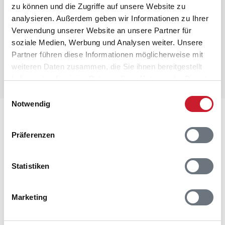
zu können und die Zugriffe auf unsere Website zu
analysieren. Außerdem geben wir Informationen zu Ihrer
Verwendung unserer Website an unsere Partner für
soziale Medien, Werbung und Analysen weiter. Unsere
Partner führen diese Informationen möglicherweise mit
weiteren Daten zusammen, die Sie ihnen bereitgestellt
haben oder die sie im Rahmen Ihrer Nutzung der Dienste
gesammelt haben.
Einwilligungsauswahl
Notwendig
Lageplan
Präferenzen
Adresse
Ferienhaus 30671
Søndervang 45
Statistiken
Houstrup
6830 Nr. Nebel
Marketing