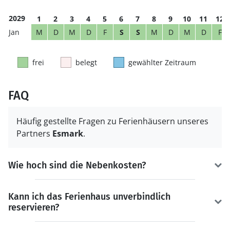
2029
1
2
3
4
5
6
7
8
9
10
11
12
M
D
M
D
F
S
S
M
D
M
D
F
frei
belegt
gewählter Zeitraum
FAQ
Häufig gestellte Fragen zu Ferienhäusern unseres
Partners
Esmark
.
Wie hoch sind die Nebenkosten?
Kann ich das Ferienhaus unverbindlich
reservieren?