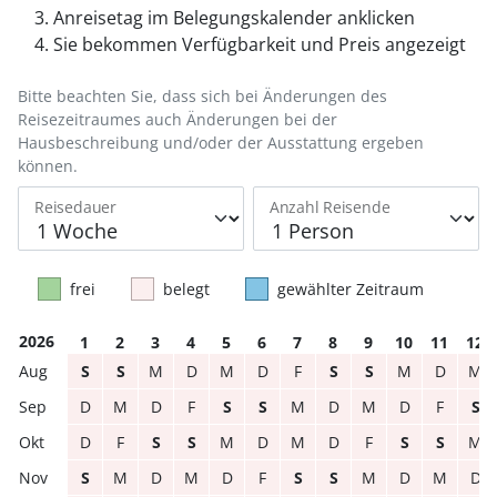
Anreisetag im Belegungskalender anklicken
Sie bekommen Verfügbarkeit und Preis angezeigt
Bitte beachten Sie, dass sich bei Änderungen des
Reisezeitraumes auch Änderungen bei der
Hausbeschreibung und/oder der Ausstattung ergeben
können.
Reisedauer
Anzahl Reisende
frei
belegt
gewählter Zeitraum
2026
1
2
3
4
5
6
7
8
9
10
11
12
S
S
M
D
M
D
F
S
S
M
D
M
D
M
D
F
S
S
M
D
M
D
F
S
D
F
S
S
M
D
M
D
F
S
S
M
S
M
D
M
D
F
S
S
M
D
M
D