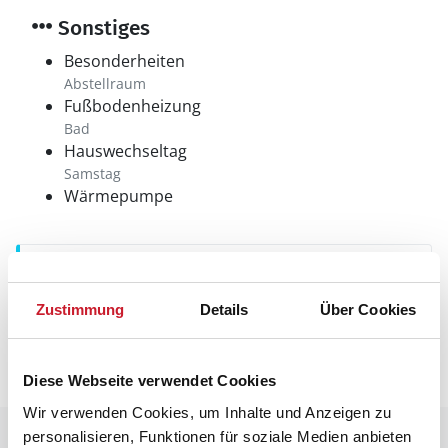
Sonstiges
Besonderheiten
Abstellraum
Fußbodenheizung
Bad
Hauswechseltag
Samstag
Wärmepumpe
Neben- und Verbrauchskosten
Die aktuellen Verbrauchskosten finden Sie im
Zustimmung
Details
Über Cookies
nächsten Schritt im Buchungsformular.
Diese Webseite verwendet Cookies
Wir verwenden Cookies, um Inhalte und Anzeigen zu
personalisieren, Funktionen für soziale Medien anbieten
Raumaufteilung