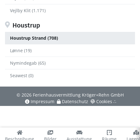
Vejlby Klit (1.171)
Houstrup
Houstrup Strand (708)
Lønne (19)
Nymindegab (65)
Seawest (0)
© 2026 Ferienhausvermittlung Kröger+Rehn GmbH
Impressum
Datenschutz
Cookies
∴
Beschreibung
Bilder
Ausstattung
Räume
Lagep