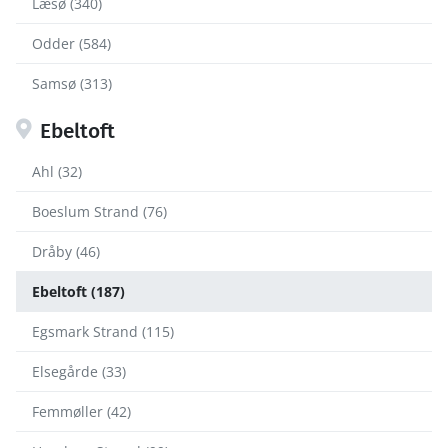
Læsø (340)
Odder (584)
Samsø (313)
Ebeltoft
Ahl (32)
Boeslum Strand (76)
Dråby (46)
Ebeltoft (187)
Egsmark Strand (115)
Elsegårde (33)
Femmøller (42)