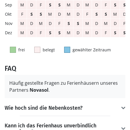
M
D
F
S
S
M
D
M
D
F
S
S
F
S
S
M
D
M
D
F
S
S
M
D
M
D
M
D
F
S
S
M
D
M
D
F
M
D
F
S
S
M
D
M
D
F
S
S
frei
belegt
gewählter Zeitraum
FAQ
Häufig gestellte Fragen zu Ferienhäusern unseres
Partners
Novasol
.
Wie hoch sind die Nebenkosten?
Kann ich das Ferienhaus unverbindlich