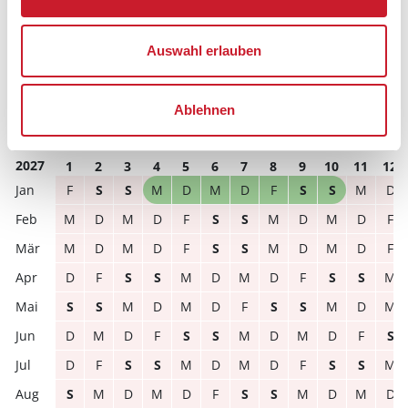
S
S
M
D
M
D
F
S
S
M
D
M
D
M
D
F
S
S
M
D
M
D
F
S
Auswahl erlauben
D
F
S
S
M
D
M
D
F
S
S
M
S
M
D
M
D
F
S
S
M
D
M
D
Ablehnen
D
M
D
F
S
S
M
D
M
D
F
S
2027
1
2
3
4
5
6
7
8
9
10
11
12
F
S
S
M
D
M
D
F
S
S
M
D
M
D
M
D
F
S
S
M
D
M
D
F
M
D
M
D
F
S
S
M
D
M
D
F
D
F
S
S
M
D
M
D
F
S
S
M
S
S
M
D
M
D
F
S
S
M
D
M
D
M
D
F
S
S
M
D
M
D
F
S
D
F
S
S
M
D
M
D
F
S
S
M
S
M
D
M
D
F
S
S
M
D
M
D