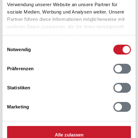
Belegungskalender
Verwendung unserer Website an unsere Partner für
soziale Medien, Werbung und Analysen weiter. Unsere
Reisedauer auswählen
Partner führen diese Informationen möglicherweise mit
Anzahl Reisende auswählen
weiteren Daten zusammen, die Sie ihnen bereitgestellt
Anreisetag im Belegungskalender anklicken
haben oder die sie im Rahmen Ihrer Nutzung der Dienste
Sie bekommen Verfügbarkeit und Preis angezeigt
gesammelt haben.
Einwilligungsauswahl
Notwendig
Bitte beachten Sie, dass sich bei Änderungen des
Reisezeitraumes auch Änderungen bei der
Hausbeschreibung und/oder der Ausstattung ergeben
Präferenzen
können.
Reisedauer
Anzahl Reisende
Statistiken
frei
belegt
gewählter Zeitraum
Marketing
2026
1
2
3
4
5
6
7
8
9
10
11
12
M
D
F
S
S
M
D
M
D
F
S
S
Alle zulassen