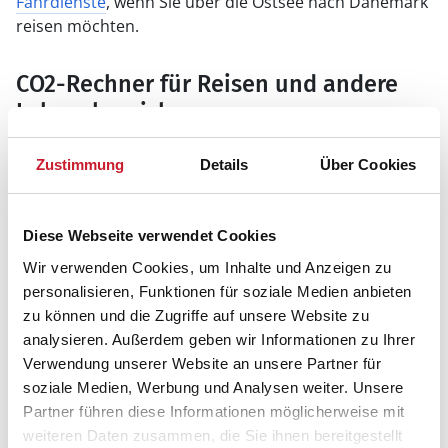
Fährdienste
, wenn Sie über die Ostsee nach Dänemark
reisen möchten.
CO2-Rechner für Reisen und andere
Lebensbereiche
Mit Hilfe eines CO2-Rechners können Sie Ihre aktuelle
Zustimmung
Details
Über Cookies
Klimabilanz für Reisen sowie andere Lebensbereiche
berechnen. So erfahren Sie, wie groß Ihr CO2-
Fußabdruck in welchen Bereichen ist und wo
Diese Webseite verwendet Cookies
Optimierungspotenzial vorhanden ist. Einen
ausgefeilten CO2-Rechner stellt zum Beispiel der
Wir verwenden Cookies, um Inhalte und Anzeigen zu
Naturschutzbund Deutschland kostenfrei zur
personalisieren, Funktionen für soziale Medien anbieten
Verfügung:
www.nabu.co2-rechner.de
zu können und die Zugriffe auf unsere Website zu
analysieren. Außerdem geben wir Informationen zu Ihrer
Verwendung unserer Website an unsere Partner für
Dank origineller Urlaubsplanung das
soziale Medien, Werbung und Analysen weiter. Unsere
Klima schützen
Partner führen diese Informationen möglicherweise mit
Nachhaltig reisen beinhaltet aber noch einiges mehr
weiteren Daten zusammen, die Sie ihnen bereitgestellt