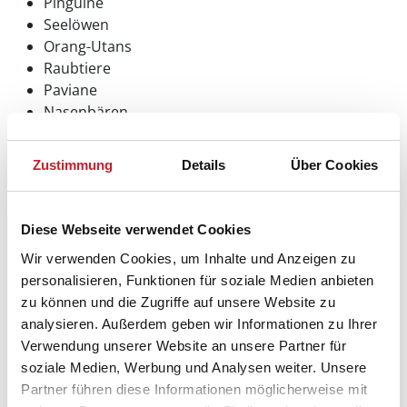
Pinguine
Seelöwen
Orang-Utans
Raubtiere
Paviane
Nasenbären
EXTINCTION - die Dauerausstellung für
Zustimmung
Details
Über Cookies
Mutige
Mit zwanzig lebensgroßen, beeindruckenden
Dinosauriernachbildungen weiß die Dauerausstellung
Diese Webseite verwendet Cookies
EXTINCTION im Aalborg Zoo zu begeistern. Sie ist im
Wir verwenden Cookies, um Inhalte und Anzeigen zu
Eintrittspreis inbegriffen und läßt die Herzen Ihrer
personalisieren, Funktionen für soziale Medien anbieten
kleinen Dinoforscher sicherlich höher schlagen. Einen
zu können und die Zugriffe auf unsere Website zu
wahren Adranlinschub verschafft Ihnen der T-Rex, der
analysieren. Außerdem geben wir Informationen zu Ihrer
in regelmäßigen Abständen bedrohlich brüllt. In der
Verwendung unserer Website an unsere Partner für
Ausstellung begeben Sie sich auf eine aufregende
soziale Medien, Werbung und Analysen weiter. Unsere
Zeitreise zurück in die Jura- und Kreidezeit, erfahren
Partner führen diese Informationen möglicherweise mit
Interessantes über die Hochzeit der gigantischen