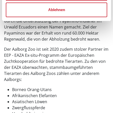
die, die sich um den Schutz der vom Aussterben
bedrohten Schleiereule in
Jütland
bemühen.
Ablehnen
International hat sich der Aalborg Zoo unter anderem
durch die Unterstützung der Payamino-Indianer im
Urwald Ecuadors einen Namen gemacht. Ziel der
Payaminos war der Erhalt von rund 60.000 Hektar
Regenwald, die von der Abholzung bedroht waren.
Der Aalborg Zoo ist seit 2020 zudem stolzer Partner im
EEP - EAZA Ex-situ-Programm der Europäischen
Zuchtkooperation für bedrohte Tierarten. Zu den von
der EAZA überwachten, stammbaumgeführten
Tierarten des Aalborg Zoos zählen unter anderem
Aalborgs:
Borneo Orang-Utans
Afrikanischen Elefanten
Asiatischen Löwen
Zwergflusspferde