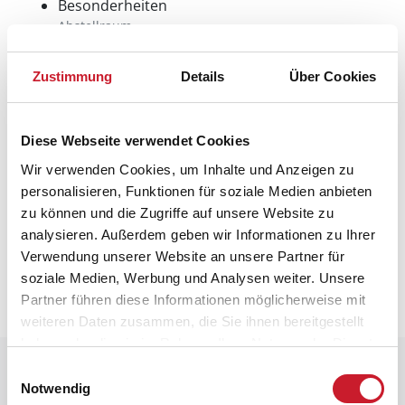
Besonderheiten
Abstellraum
Fußbodenheizung
Bad
Zustimmung
Details
Über Cookies
Schlafzimmer
Hauswechseltag
Samstag
Diese Webseite verwendet Cookies
Wärmepumpe
Wir verwenden Cookies, um Inhalte und Anzeigen zu
personalisieren, Funktionen für soziale Medien anbieten
zu können und die Zugriffe auf unsere Website zu
Neben- und Verbrauchskosten
analysieren. Außerdem geben wir Informationen zu Ihrer
Die aktuellen Verbrauchskosten finden Sie im
Verwendung unserer Website an unsere Partner für
nächsten Schritt im Buchungsformular.
soziale Medien, Werbung und Analysen weiter. Unsere
Partner führen diese Informationen möglicherweise mit
weiteren Daten zusammen, die Sie ihnen bereitgestellt
haben oder die sie im Rahmen Ihrer Nutzung der Dienste
gesammelt haben.
Raumaufteilung
Einwilligungsauswahl
Notwendig