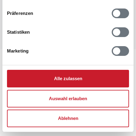
Präferenzen
Statistiken
Marketing
Lageplan
Adresse
Alle zulassen
Ferienhaus 30701
Søndervang 112
Houstrup
Auswahl erlauben
6830 Nørre Nebel
Ablehnen