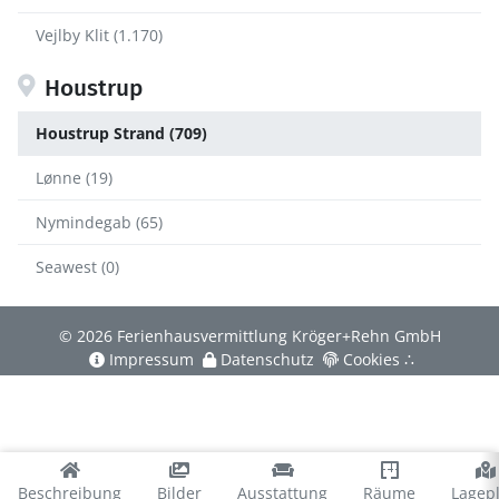
Vejlby Klit (1.170)
Houstrup
Houstrup Strand (709)
Lønne (19)
Nymindegab (65)
Seawest (0)
© 2026 Ferienhausvermittlung Kröger+Rehn GmbH
Impressum
Datenschutz
Cookies
∴
Beschreibung
Bilder
Ausstattung
Räume
Lagep