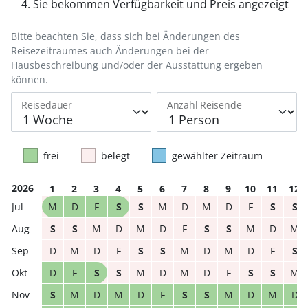
Sie bekommen Verfügbarkeit und Preis angezeigt
Bitte beachten Sie, dass sich bei Änderungen des
Reisezeitraumes auch Änderungen bei der
Hausbeschreibung und/oder der Ausstattung ergeben
können.
Reisedauer
Anzahl Reisende
frei
belegt
gewählter Zeitraum
2026
1
2
3
4
5
6
7
8
9
10
11
12
M
D
F
S
S
M
D
M
D
F
S
S
S
S
M
D
M
D
F
S
S
M
D
M
D
M
D
F
S
S
M
D
M
D
F
S
D
F
S
S
M
D
M
D
F
S
S
M
S
M
D
M
D
F
S
S
M
D
M
D