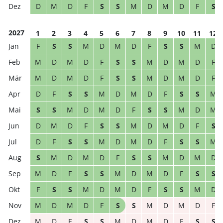
D
M
D
F
S
S
M
D
M
D
F
S
2027
1
2
3
4
5
6
7
8
9
10
11
12
F
S
S
M
D
M
D
F
S
S
M
D
M
D
M
D
F
S
S
M
D
M
D
F
M
D
M
D
F
S
S
M
D
M
D
F
D
F
S
S
M
D
M
D
F
S
S
M
S
S
M
D
M
D
F
S
S
M
D
M
D
M
D
F
S
S
M
D
M
D
F
S
D
F
S
S
M
D
M
D
F
S
S
M
S
M
D
M
D
F
S
S
M
D
M
D
M
D
F
S
S
M
D
M
D
F
S
S
F
S
S
M
D
M
D
F
S
S
M
D
M
D
M
D
F
S
S
M
D
M
D
F
M
D
F
S
S
M
D
M
D
F
S
S