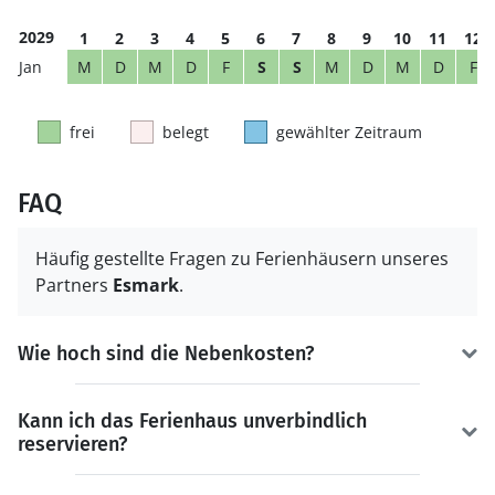
2029
1
2
3
4
5
6
7
8
9
10
11
12
M
D
M
D
F
S
S
M
D
M
D
F
frei
belegt
gewählter Zeitraum
FAQ
Häufig gestellte Fragen zu Ferienhäusern unseres
Partners
Esmark
.
Wie hoch sind die Nebenkosten?
Kann ich das Ferienhaus unverbindlich
reservieren?