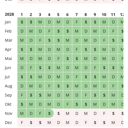
2028
1
2
3
4
5
6
7
8
9
10
11
12
S
S
M
D
M
D
F
S
S
M
D
M
D
M
D
F
S
S
M
D
M
D
F
S
M
D
F
S
S
M
D
M
D
F
S
S
S
S
M
D
M
D
F
S
S
M
D
M
M
D
M
D
F
S
S
M
D
M
D
F
D
F
S
S
M
D
M
D
F
S
S
M
S
S
M
D
M
D
F
S
S
M
D
M
D
M
D
F
S
S
M
D
M
D
F
S
F
S
S
M
D
M
D
F
S
S
M
D
S
M
D
M
D
F
S
S
M
D
M
D
M
D
F
S
S
M
D
M
D
F
S
S
F
S
S
M
D
M
D
F
S
S
M
D