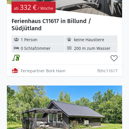
332 €
ab
/ Woche
Ferienhaus C11617 in Billund /
Südjütland
1 Person
keine Haustiere
0 Schlafzimmer
200 m zum Wasser
Feriepartner Bork Havn
fbhc11617