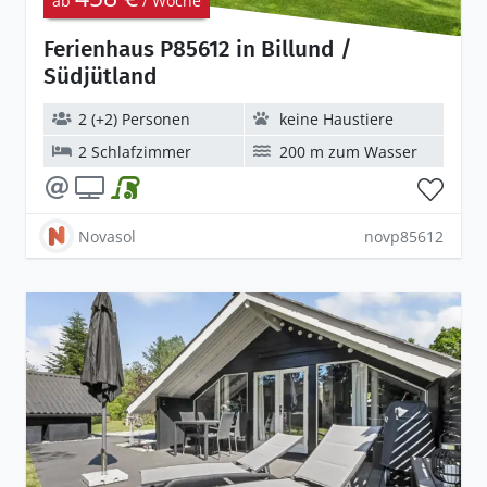
ab
/ Woche
Ferienhaus P85612 in Billund /
Südjütland
2 (+2) Personen
keine Haustiere
2 Schlafzimmer
200 m zum Wasser
Novasol
novp85612