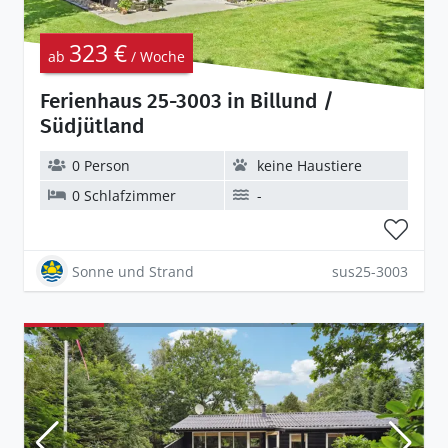
323 €
ab
/ Woche
Ferienhaus 25-3003 in Billund /
Südjütland
0 Person
keine Haustiere
0 Schlafzimmer
-
Sonne und Strand
sus25-3003