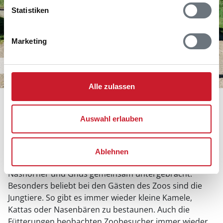
Statistiken
Marketing
Löwengehege und mehr
Alle zulassen
Löwen im Givskud Zoo
Auswahl erlauben
Den Tieren stehen große Gehege zur Verfügung, in
denen sie innerhalb von Gruppen leben. Ähnlich wie
unter natürlichen Bedingungen wohnen auch im Zoo
Ablehnen
gemischte Tiergruppen zusammen. Beispielsweise sind
Nashörner und Gnus gemeinsam untergebracht.
Besonders beliebt bei den Gästen des Zoos sind die
Jungtiere. So gibt es immer wieder kleine Kamele,
Kattas oder Nasenbären zu bestaunen. Auch die
Fütterungen beobachten Zoobesucher immer wieder