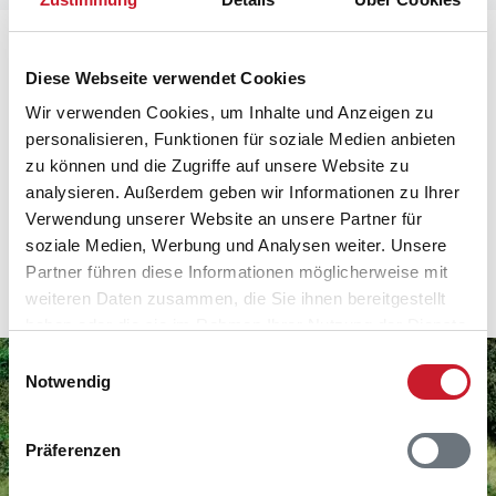
Auf einer Safari durch den über 116 Hektar großen
Diese Webseite verwendet Cookies
Park bei Give in Jütland treffen Sie unter anderem auf
Wir verwenden Cookies, um Inhalte und Anzeigen zu
Elefanten, Alpakas, Wölfe oder Breitmaulnashörner
personalisieren, Funktionen für soziale Medien anbieten
sowie Riesenotter und Bongos. Hier lebt auch nach wie
zu können und die Zugriffe auf unsere Website zu
vor ein Löwenrudel. Dabei bleibt es Ihnen überlassen,
analysieren. Außerdem geben wir Informationen zu Ihrer
ob Sie mit dem eigenen Auto oder dem Safaribus den
Verwendung unserer Website an unsere Partner für
Park erkunden. Für Fußgänger bietet sich das 6
soziale Medien, Werbung und Analysen weiter. Unsere
Kilometer lange Wegenetz an. Oder Sie nutzen einfach
Partner führen diese Informationen möglicherweise mit
alle drei Varianten, um die Tierwelt zu entdecken.
weiteren Daten zusammen, die Sie ihnen bereitgestellt
haben oder die sie im Rahmen Ihrer Nutzung der Dienste
gesammelt haben.
Einwilligungsauswahl
Notwendig
Präferenzen