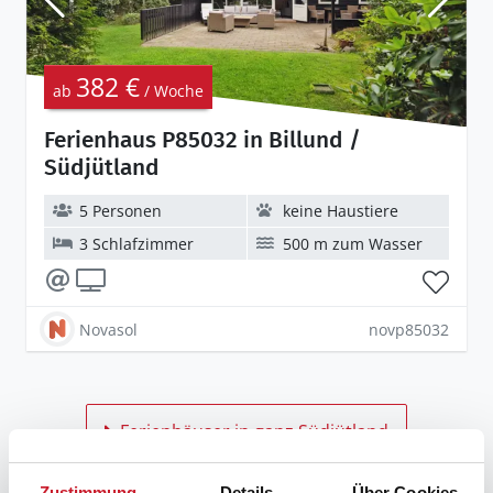
382 €
ab
/ Woche
Ferienhaus P85032 in Billund /
Südjütland
5 Personen
keine Haustiere
3 Schlafzimmer
500 m zum Wasser
Novasol
novp85032
Ferienhäuser in ganz Südjütland
Zustimmung
Details
Über Cookies