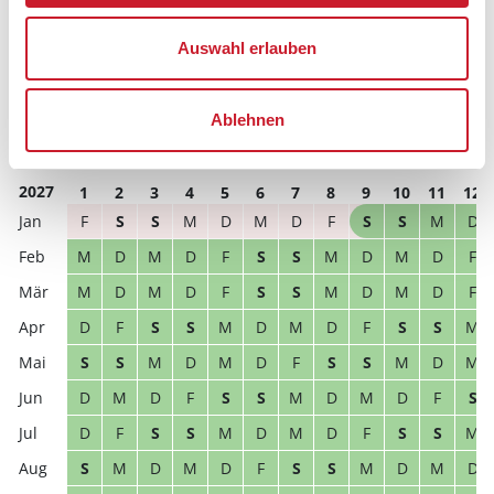
D
M
D
F
S
S
M
D
M
D
F
S
Auswahl erlauben
D
F
S
S
M
D
M
D
F
S
S
M
S
M
D
M
D
F
S
S
M
D
M
D
Ablehnen
D
M
D
F
S
S
M
D
M
D
F
S
2027
1
2
3
4
5
6
7
8
9
10
11
12
F
S
S
M
D
M
D
F
S
S
M
D
M
D
M
D
F
S
S
M
D
M
D
F
M
D
M
D
F
S
S
M
D
M
D
F
D
F
S
S
M
D
M
D
F
S
S
M
S
S
M
D
M
D
F
S
S
M
D
M
D
M
D
F
S
S
M
D
M
D
F
S
D
F
S
S
M
D
M
D
F
S
S
M
S
M
D
M
D
F
S
S
M
D
M
D