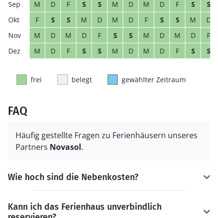
M
D
F
S
S
M
D
M
D
F
S
S
F
S
S
M
D
M
D
F
S
S
M
D
M
D
M
D
F
S
S
M
D
M
D
F
M
D
F
S
S
M
D
M
D
F
S
S
frei
belegt
gewählter Zeitraum
FAQ
Häufig gestellte Fragen zu Ferienhäusern unseres
Partners
Novasol
.
Wie hoch sind die Nebenkosten?
Kann ich das Ferienhaus unverbindlich
reservieren?