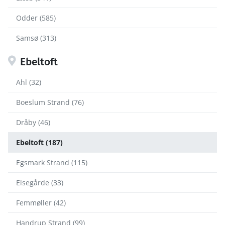
Odder (585)
Samsø (313)
Ebeltoft
Ahl (32)
Boeslum Strand (76)
Dråby (46)
Ebeltoft (187)
Egsmark Strand (115)
Elsegårde (33)
Femmøller (42)
Handrup Strand (99)