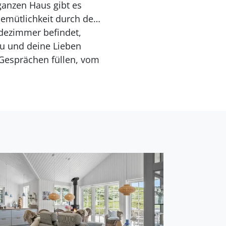
ganzen Haus gibt es
emütlichkeit durch den
dezimmer befindet,
du und deine Lieben
 Gesprächen füllen, vom
es Schlafenszeit ist,
 Schlafzimmern des
ilie die besten
en zu genießen. Die
uch von der Küche und
nach Belieben rein und
essbereich mit Dusche
täten des Tages
n zu kochen, und der