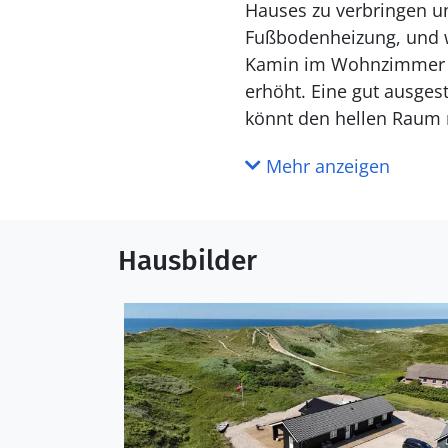
Hauses zu verbringen un
Fußbodenheizung, und w
Kamin im Wohnzimmer un
erhöht. Eine gut ausges
könnt den hellen Raum m
frühen Morgen bis in di
Mehr anzeigen
könnt ihr euch auf eine
Hauses freuen.
Genieße das Leben im
Hausbilder
Die herrliche Terrassen
Voraussetzungen, um da
französischen Türen de
einem der Schlafzimmer 
raus gehen könnt. Neb
und Whirlpool, der zur 
zurückkehrt. Die Außen