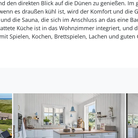
d den direkten Blick auf die Dünen zu genießen. Im 
enn es draußen kühl ist, wird der Komfort und die G
d die Sauna, die sich im Anschluss an das eine Ba
tattete Küche ist in das Wohnzimmer integriert, und 
it Spielen, Kochen, Brettspielen, Lachen und guten
e Nacht, wenn draußen die Sterne leuchten. Und wenn 
n erholsamen und langen Schlaf in den vier schönen
 Freien
umgebung des Ferienhauses bietet dir und deiner Fam
s sonnige Wetter und die sommerlichen Temperatur
s Wohnzimmers können weit geöffnet werden, und a
habt ihr direkten Zugang nach draußen, so dass ihr 
en dem Sauna-Badezimmer gibt es einen Außen-Welln
totalen Entspannung einlädt, wenn ihr von den Aktivi
küche macht es zu einem echten Vergnügen, im Freie