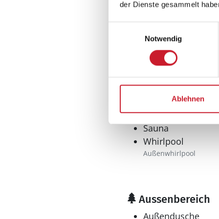
Kaffeemaschine
der Dienste gesammelt habe
Kochplatten: 1
elektrische
Einwilligungsauswahl
Kühlschrank l
Notwendig
Mikrowelle
Offene Küche
Tiefkühler: 63 l
Wasserkocher
Ablehnen
Wellness
Sauna
Whirlpool
Außenwhirlpool
Aussenbereich
Außendusche