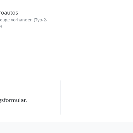
troautos
zeuge vorhanden (Typ-2-
)
gsformular.