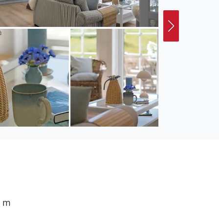
ds in geschützter und
t ruhig am Ende der
ee entfernt. Von der
senden Wellen, und da
zum Baden,
er grandiosen
gang zum sommerlich
nd wenn du Minigolf
 Thyborøn fahren
en, Hochstühle und
0 m
n und nach deinem