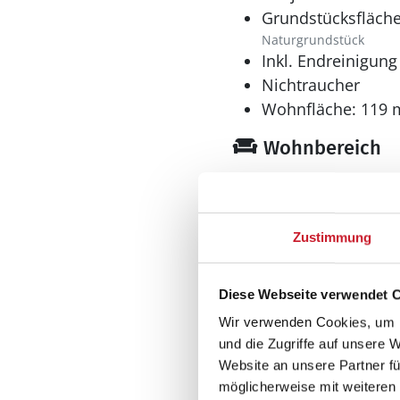
Urlaub wieder zurückge
Grundstücksfläche
Naturgrundstück
Inkl. Endreinigung
Nichtraucher
Wohnfläche: 119 
Wohnbereich
Kaminofen
Zustimmung
Küche
Diese Webseite verwendet 
Wir verwenden Cookies, um I
Dunstabzug
und die Zugriffe auf unsere 
Extra Backofen
Website an unsere Partner fü
Geschirrspüler
möglicherweise mit weiteren