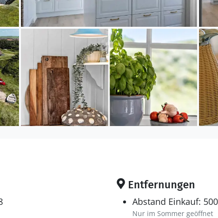
eich steht bereit, wenn ihr den letzten Teil des Aben
h naturschöner Umgebung verbringen möchtet.
bung
ders attraktiv bezeichnet werden, denn das Haus lieg
vej und nur einen kurzen Spaziergang von der Nords
d durch die Dünen zum weißen Sandstrand und den to
50 Meter zu gehen sind, kannst du mehrmals täglich 
n Kindern oder einfach nur zum ruhigen Sitzen in d
en. Vom Ferienhaus aus hast du auch einfachen Zu
 Vejlby Klit und zu den Spielplätzen der Gegend. U
ut & Take-See angeln oder mit der Regionalbahn nach
liegende Ferienaktivitäten.
Entfernungen
 uns von Feriepartner Vejlby Klit jederzeit Bollerwag
8
Abstand Einkauf: 50
kannst. Du kannst sie direkt bei uns im Büro abhole
Nur im Sommer geöffnet