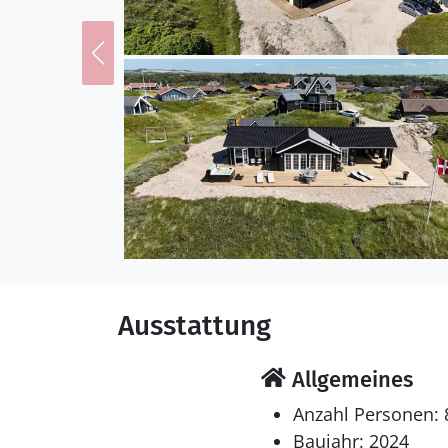
überdachte Terrassenber
immer noch unglaublic
Entdecke deine Umge
Die Lage kann als beson
geschlossenen Værmland
Terrasse führt ein Pfa
es nur etwas mehr als 
Sandburgenbauen mit de
Landschaft hinuntergeh
geöffneten Kaufmann von
spielen, im nächsten P
Ausstattung
möchtest, sind das nahe
Allgemeines
Denk daran, dass du bei
Anzahl Personen: 
Kinderbetten ausleihen 
Baujahr: 2024