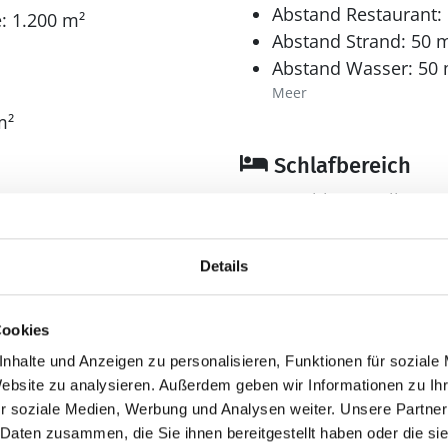
ben.
Abstand Restaurant:
: 1.200 m²
Abstand Strand: 50 
Abstand Wasser: 50
Meer
m²
Schlafbereich
Anzahl Doppelbetten
140 x 200 cm
180 x 200 cm
Anzahl Etagenbetten 
Details
2 * 90 x 200 cm
Bad
Cookies
nhalte und Anzeigen zu personalisieren, Funktionen für soziale
Anzahl Duschen: 2
Website zu analysieren. Außerdem geben wir Informationen zu I
Anzahl Toiletten: 2
r soziale Medien, Werbung und Analysen weiter. Unsere Partner
Trockner
 Daten zusammen, die Sie ihnen bereitgestellt haben oder die s